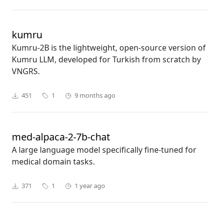
kumru
Kumru-2B is the lightweight, open-source version of
Kumru LLM, developed for Turkish from scratch by
VNGRS.
451
1
9 months ago
med-alpaca-2-7b-chat
A large language model specifically fine-tuned for
medical domain tasks.
371
1
1 year ago