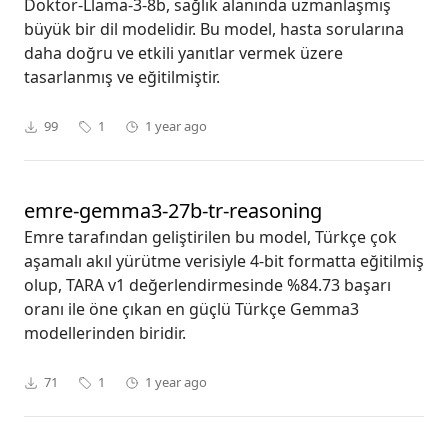
Doktor-Llama-3-8b, sağlık alanında uzmanlaşmış
büyük bir dil modelidir. Bu model, hasta sorularına
daha doğru ve etkili yanıtlar vermek üzere
tasarlanmış ve eğitilmiştir.
99
1
1 year ago
emre-gemma3-27b-tr-reasoning
Emre tarafından geliştirilen bu model, Türkçe çok
aşamalı akıl yürütme verisiyle 4-bit formatta eğitilmiş
olup, TARA v1 değerlendirmesinde %84.73 başarı
oranı ile öne çıkan en güçlü Türkçe Gemma3
modellerinden biridir.
71
1
1 year ago