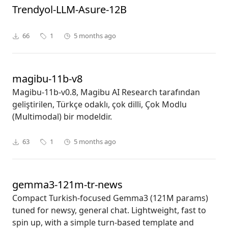
Trendyol-LLM-Asure-12B
66
1
5 months ago
magibu-11b-v8
Magibu-11b-v0.8, Magibu AI Research tarafından
geliştirilen, Türkçe odaklı, çok dilli, Çok Modlu
(Multimodal) bir modeldir.
63
1
5 months ago
gemma3-121m-tr-news
Compact Turkish-focused Gemma3 (121M params)
tuned for newsy, general chat. Lightweight, fast to
spin up, with a simple turn-based template and