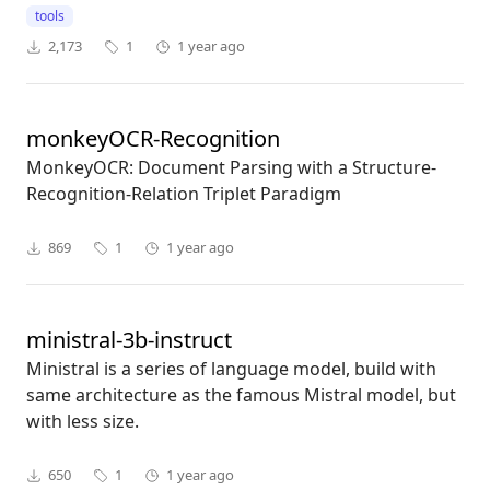
tools
2,173
1
1 year ago
monkeyOCR-Recognition
MonkeyOCR: Document Parsing with a Structure-
Recognition-Relation Triplet Paradigm
869
1
1 year ago
ministral-3b-instruct
Ministral is a series of language model, build with
same architecture as the famous Mistral model, but
with less size.
650
1
1 year ago