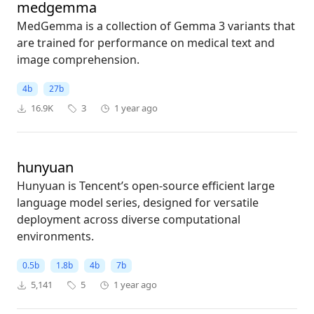
medgemma
MedGemma is a collection of Gemma 3 variants that
are trained for performance on medical text and
image comprehension.
4b
27b
16.9K
3
1 year ago
hunyuan
Hunyuan is Tencent’s open-source efficient large
language model series, designed for versatile
deployment across diverse computational
environments.
0.5b
1.8b
4b
7b
5,141
5
1 year ago