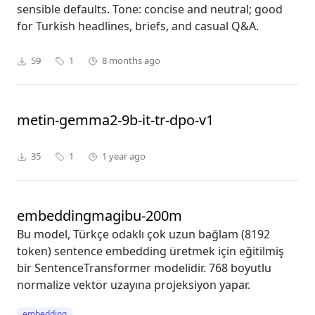
sensible defaults. Tone: concise and neutral; good
for Turkish headlines, briefs, and casual Q&A.
59
1
8 months ago
metin-gemma2-9b-it-tr-dpo-v1
35
1
1 year ago
embeddingmagibu-200m
Bu model, Türkçe odaklı çok uzun bağlam (8192
token) sentence embedding üretmek için eğitilmiş
bir SentenceTransformer modelidir. 768 boyutlu
normalize vektör uzayına projeksiyon yapar.
embedding