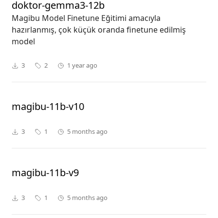
doktor-gemma3-12b
Magibu Model Finetune Eğitimi amacıyla
hazırlanmış, çok küçük oranda finetune edilmiş
model
3
2
1 year ago
magibu-11b-v10
3
1
5 months ago
magibu-11b-v9
3
1
5 months ago