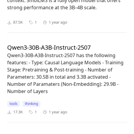
context. SmolLM3 is a fully open model that offers
strong performance at the 3B–4B scale.
87.5K
1
1 year ago
Qwen3-30B-A3B-Instruct-2507
Qwen3-30B-A3B-Instruct-2507 has the following
features: - Type: Causal Language Models - Training
Stage: Pretraining & Post-training - Number of
Parameters: 30.5B in total and 3.3B activated -
Number of Paramaters (Non-Embedding): 29.9B -
Number of Layers
tools
thinking
17.3K
1
1 year ago